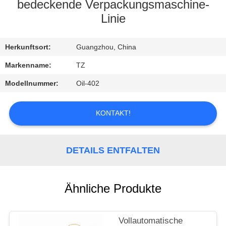
bedeckende Verpackungsmaschine-
QUALITÄTSKONTROLLE
Linie
KONTAKT
Herkunftsort:
Guangzhou, China
MIT
Markenname:
TZ
UNS
Modellnummer:
Oil-402
NEUIGKEITEN
KONTAKT!
BITTE
DETAILS ENTFALTEN
UM
EIN
Ähnliche Produkte
ANGEBOT
Vollautomatische