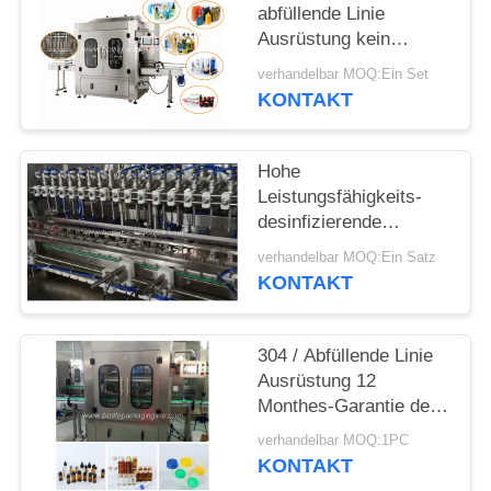
SITEMAP
abfüllende Linie
Ausrüstung kein
fehlendes Füllen für
PRIVACY
verhandelbar MOQ:Ein Set
tägliche Chemikalien
KONTAKT
POLICY
Hohe
Leistungsfähigkeits-
desinfizierende
Füllmaschine einfach,
verhandelbar MOQ:Ein Satz
0.8kw 220v zu
KONTAKT
benützen
304 / Abfüllende Linie
Ausrüstung 12
Monthes-Garantie des
Edelstahl-316
verhandelbar MOQ:1PC
KONTAKT