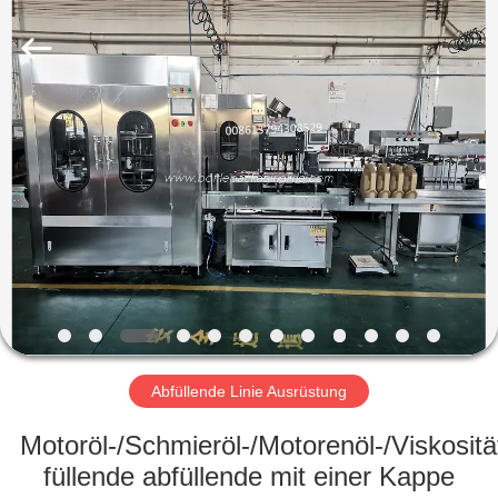
Guangzhou
TENGZHUO
Machinery
Equipment
Co,Ltd..
All
Rights
Reserved.
ZU
HAUSE
PRODUKTE
VIDEOS
ÜBER
UNS
Abfüllende Linie Ausrüstung
Motoröl-/Schmieröl-/Motorenöl-/Viskositä
WERKSBESICHTIGUNG
füllende abfüllende mit einer Kappe