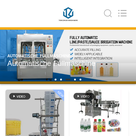
Guangzhou
TENGZHUO
Machinery
Equipment
Co,Ltd..
All
Rights
Reserved.
ZU
HAUSE
AUTOMATISCHE FÜLLMASCHINE
PRODUKTE
Automatische Füllmaschine
VIDEOS
NEW
ÜBER
UNS
WERKSBESICHTIGUNG