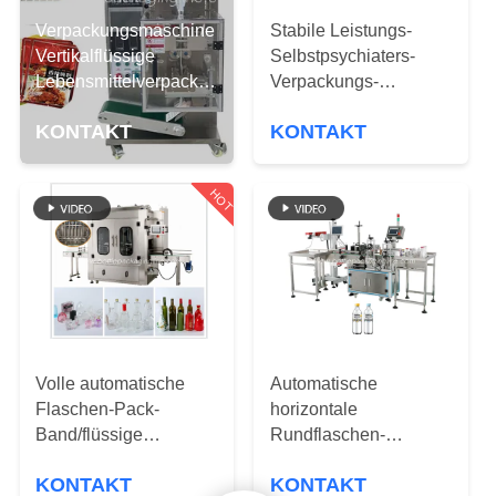
Verpackungsmaschine
Stabile Leistungs-
QUALITÄTSKONTROLLE
Vertikalflüssige
Selbstpsychiaters-
Lebensmittelverpackungsmaschine
Verpackungs-
KONTAKT
Shampoo-
Maschinen-
KONTAKT
KONTAKT
Füllmaschine
Psychiaters-Ärmel-
MIT
Ausrüstung
UNS
HOT
NEUIGKEITEN
BITTE
UM
Volle automatische
Automatische
EIN
Flaschen-Pack-
horizontale
ANGEBOT
Band/flüssige
Rundflaschen-
Flaschen-füllende
Kennzeichnungsmaschine
KONTAKT
KONTAKT
Ausrüstung
Top-Kennzeichnungs-