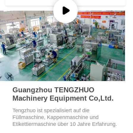
SITEMAP
Applikator-Maschine
Produktetiketten für
Kosmetikflaschen
PRIVACY
POLICY
Guangzhou TENGZHUO
Machinery Equipment Co,Ltd.
Tengzhuo ist spezialisiert auf die
Füllmaschine, Kappenmaschine und
Etikettiermaschine über 10 Jahre Erfahrung.