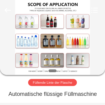
Guangzhou
TENGZHUO
Machinery
Equipment
Co,Ltd..
All
Rights
Reserved.
ZU
HAUSE
PRODUKTE
VIDEOS
ÜBER
UNS
Füllende Linie der Flasche
Automatische flüssige Füllmaschine
WERKSBESICHTIGUNG