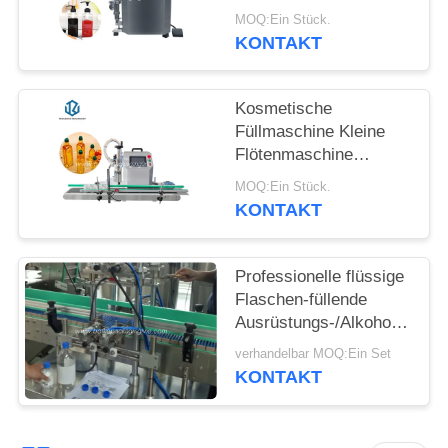
SITEMAP
Fischsauce
MOQ:Ein Stück.
Füllmaschine
KONTAKT
PRIVACY
POLICY
Kosmetische
Füllmaschine Kleine
Flötenmaschine
Flüssigkeitsverpackungsma
MOQ:Ein Stück.
Kosmetische
KONTAKT
Rohrfüllmaschine
Versiegelungsmaschine
Professionelle flüssige
Flaschen-füllende
Ausrüstungs-/Alkohol-
Füllmaschine
verhandelbar MOQ:Ein Set
KONTAKT