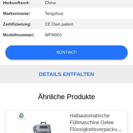
Herkunftsort:
China
QUALITÄTSKONTROLLE
Markenname:
Tengzhuo
Zertifizierung:
CE Own patent
KONTAKT
Modellnummer:
WFM001
MIT
UNS
KONTAKT!
NEUIGKEITEN
DETAILS ENTFALTEN
BITTE
UM
Ähnliche Produkte
EIN
ANGEBOT
Halbautomatische
Füllmaschine Gelee
Flüssigkeitsverpackungsma