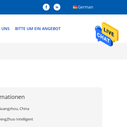
German
T UNS
BITTE UM EIN ANGEBOT
rmationen
Guangzhou, China
TengZhuo Intelligent