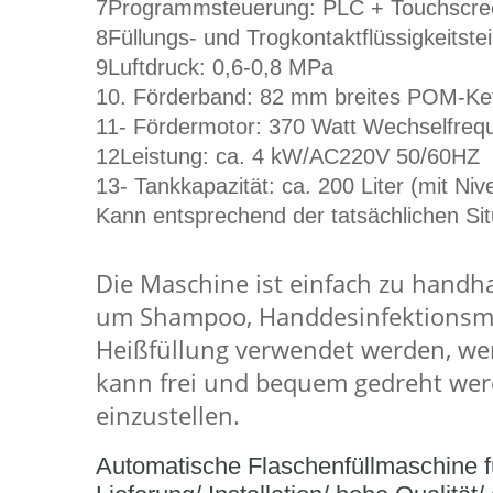
7Programmsteuerung: PLC + Touchscre
8Füllungs- und Trogkontaktflüssigkeitste
9Luftdruck: 0,6-0,8 MPa
10. Förderband: 82 mm breites POM-Ke
11- Fördermotor: 370 Watt Wechselfreq
12Leistung: ca. 4 kW/AC220V 50/60HZ
13- Tankkapazität: ca. 200 Liter (mit Niv
Kann entsprechend der tatsächlichen S
Die Maschine ist einfach zu handh
um Shampoo, Handdesinfektionsmitt
Heißfüllung verwendet werden, wen
kann frei und bequem gedreht werd
einzustellen.
Automatische Flaschenfüllmaschine für